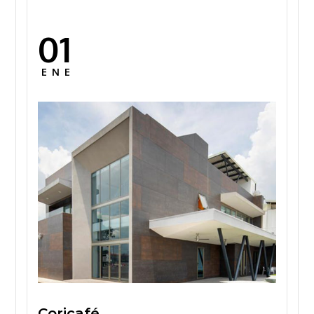
01
Posted
on
ENE
Coricafé